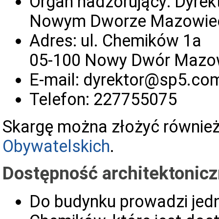
Organ nadzorujący: Dyrek
Nowym Dworze Mazowie
Adres: ul. Chemików 1a
05-100 Nowy Dwór Mazow
E-mail: dyrektor@sp5.com
Telefon: 227755075
Skargę można złożyć równie
Obywatelskich
.
Dostępność architektonic
Do budynku prowadzi jedn