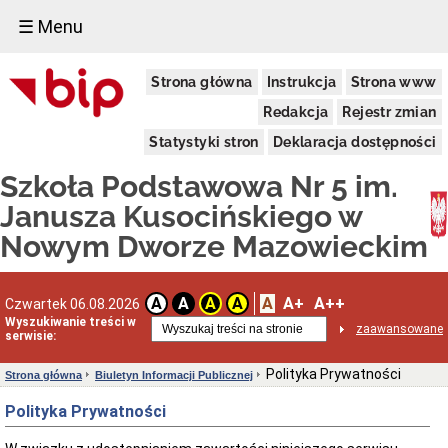
☰ Menu
Organizacja
Strona główna
Instrukcja
Strona www
Dane
teleadresowe
Redakcja
Rejestr zmian
Struktura
Statystyki stron
Deklaracja dostępności
organizacyjna
Kierownictwo
Szkoła Podstawowa Nr 5 im.
Rada
Janusza Kusocińskiego w
pedagogiczna
Nowym Dworze Mazowieckim
Rada
Rodziców
Sekretariat
A
A+
A++
Godziny
A
A
A
A
Czwartek 06.08.2026
pracy
Wyszukiwanie treści w
zaawansowane
serwisie:
Menu
przedmiotowe
Polityka Prywatności
Strona główna
Biuletyn Informacji Publicznej
Status
prawny
Polityka Prywatności
i
regulaminy