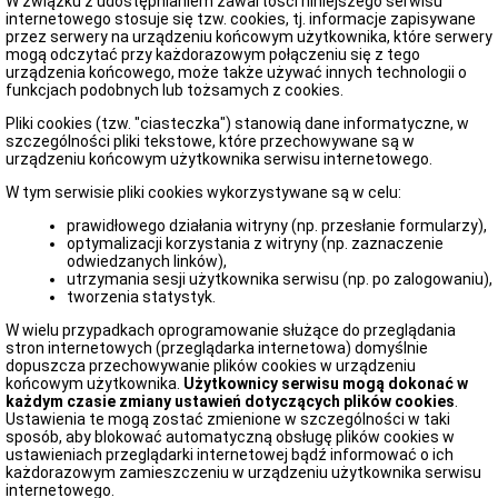
W związku z udostępnianiem zawartości niniejszego serwisu
Sprawozdania
internetowego stosuje się tzw. cookies, tj. informacje zapisywane
finansowe
przez serwery na urządzeniu końcowym użytkownika, które serwery
Przedmiot
mogą odczytać przy każdorazowym połączeniu się z tego
działalności
urządzenia końcowego, może także używać innych technologii o
funkcjach podobnych lub tożsamych z cookies.
Struktura
własnościowa
Pliki cookies (tzw. "ciasteczka") stanowią dane informatyczne, w
Tryb
szczególności pliki tekstowe, które przechowywane są w
działania
urządzeniu końcowym użytkownika serwisu internetowego.
Przetargi
W tym serwisie pliki cookies wykorzystywane są w celu:
Ogłoszenia
prawidłowego działania witryny (np. przesłanie formularzy),
Zestaw
optymalizacji korzystania z witryny (np. zaznaczenie
programów
odwiedzanych linków),
i
utrzymania sesji użytkownika serwisu (np. po zalogowaniu),
podręczniki
tworzenia statystyk.
Plan
W wielu przypadkach oprogramowanie służące do przeglądania
pracy
stron internetowych (przeglądarka internetowa) domyślnie
Biuletyn
dopuszcza przechowywanie plików cookies w urządzeniu
Informacji
końcowym użytkownika.
Użytkownicy serwisu mogą dokonać w
Publicznej
każdym czasie zmiany ustawień dotyczących plików cookies
.
Ustawienia te mogą zostać zmienione w szczególności w taki
Polityka
sposób, aby blokować automatyczną obsługę plików cookies w
Prywatności
ustawieniach przeglądarki internetowej bądź informować o ich
Redakcja
każdorazowym zamieszczeniu w urządzeniu użytkownika serwisu
Biuletynu
internetowego.