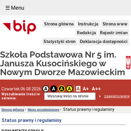
☰ Menu
Organizacja
Strona główna
Instrukcja
Strona www
Dane
teleadresowe
Redakcja
Rejestr zmian
Struktura
Statystyki stron
Deklaracja dostępności
organizacyjna
Kierownictwo
Szkoła Podstawowa Nr 5 im.
Rada
Janusza Kusocińskiego w
pedagogiczna
Nowym Dworze Mazowieckim
Rada
Rodziców
Sekretariat
A
A+
A++
Godziny
A
A
A
A
Czwartek 06.08.2026
pracy
Wyszukiwanie treści w
zaawansowane
serwisie:
Menu
przedmiotowe
Status prawny i regulaminy
Strona główna
Menu przedmiotowe
Status
prawny
Status prawny i regulaminy
i
regulaminy