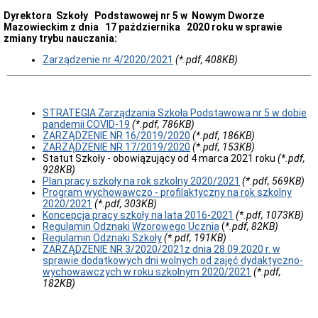
Dyrektora Szkoły Podstawowej nr 5 w Nowym Dworze
Mazowieckim z dnia 17 października 2020 roku w sprawie
zmiany trybu nauczania:
Zarządzenie nr 4/2020/2021
(*.pdf, 408KB)
STRATEGIA Zarządzania Szkoła Podstawowa nr 5 w dobie
pandemii COVID-19
(*.pdf, 786KB)
ZARZĄDZENIE NR 16/2019/2020
(*.pdf, 186KB)
ZARZĄDZENIE NR 17/2019/2020
(*.pdf, 153KB)
Statut Szkoły - obowiązujący od 4 marca 2021 roku
(*.pdf,
928KB)
Plan pracy szkoły na rok szkolny 2020/2021
(*.pdf, 569KB)
Program wychowawczo - profilaktyczny na rok szkolny
2020/2021
(*.pdf, 303KB)
Koncepcja pracy szkoły na lata 2016-2021
(*.pdf, 1073KB)
Regulamin Odznaki Wzorowego Ucznia
(
*.pdf, 82KB)
Regulamin Odznaki Szkoły
(*.pdf, 191KB)
ZARZĄDZENIE NR 3/2020/2021z dnia 28.09.2020 r. w
sprawie dodatkowych dni wolnych od zajęć dydaktyczno-
wychowawczych w roku szkolnym 2020/2021
(*.pdf,
182KB)