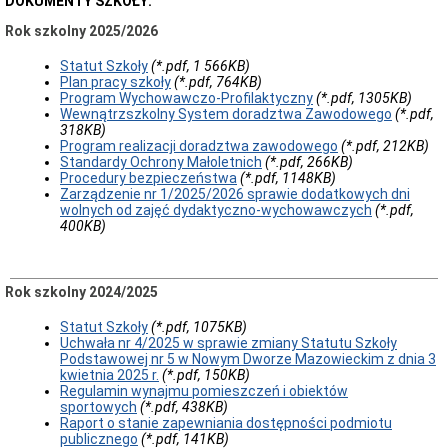
DOKUMENTY SZKOŁY:
Sprawozdania
finansowe
Rok szkolny 2025/2026
Przedmiot
działalności
Statut Szkoły
(*.pdf, 1 566KB)
Plan pracy szkoły
(*.pdf, 764KB)
Struktura
Program Wychowawczo-Profilaktyczny
(*.pdf, 1305KB)
własnościowa
Wewnątrzszkolny System doradztwa Zawodowego
(*.pdf,
Tryb
318KB)
działania
Program realizacji doradztwa zawodowego
(*.pdf, 212KB)
Standardy Ochrony Małoletnich
(*.pdf, 266KB)
Przetargi
Procedury bezpieczeństwa
(*.pdf, 1148KB)
Ogłoszenia
Zarządzenie nr 1/2025/2026 sprawie dodatkowych dni
wolnych od zajęć dydaktyczno-wychowawczych
(*.pdf,
Zestaw
400KB)
programów
i
podręczniki
Plan
Rok szkolny 2024/2025
pracy
Biuletyn
Statut Szkoły
(*.pdf, 1075KB)
Informacji
Uchwała nr 4/2025 w sprawie zmiany Statutu Szkoły
Publicznej
Podstawowej nr 5 w Nowym Dworze Mazowieckim z dnia 3
kwietnia 2025 r.
(*.pdf, 150KB)
Polityka
Regulamin wynajmu pomieszczeń i obiektów
Prywatności
sportowych
(*.pdf, 438KB)
Redakcja
Raport o stanie zapewniania dostępności podmiotu
Biuletynu
publicznego
(*.pdf, 141KB)