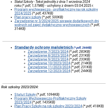
Statut Szkoły - Tekst jednolity z dnia 1 września 2024
Dostęp
roku
(*.pdf, 1,57MB)
- uchylony z dniem 03.04.2025 r.
do
Program wychiwawczo - profilaktyczny na rok szkolny
Informacji
2024/2025
(*.pdf, 437KB)
Publicznej
Plan pracy szkoły
(*.pdf, 500KB)
Instrukcja
Zarządzenie nr 3/2024/2025 sprawie dodatkowych dni
korzystania
wolnych od zajęć dydaktyczno-wychowawczych
(*.pdf,
z
314KB)
BIP
Dostęp
do
Informacji
Standardy ochrony małoletnich
(*.pdf, 266KB)
Publicznej
Zarządzenie 7/2023/2024
(*.pdf, 283KB)
nie
Zarządzenie 8/2023/2024
(*.pdf, 231KB)
udostępnianej
Zarządzenie 9/2023/2024
(*.pdf, 233KB)
w
Zarządzenie 10/2023/2024
(*.pdf, 214KB)
BIP
Zarządzenie 11/2023/2024
(*.pdf, 231KB)
Deklaracja
Zarządzenie 12/2023/2024
(*.pdf, 244KB)
dostępności
Rok szkolny 2023/2024:
Statut Szkoły
(*.pdf, 1094KB)
Program Wychowawczo-Profilaktyczny Szkoły
2023/2024
(*.pdf, 1435KB)
Plan Pracy Szkoły na rok szkolny 2023/2024
(*.pdf, 418KB)