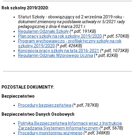
Rok szkolny 2019/2020:
Statut Szkoły - obowiązujący od 2 września 2019 roku
-
dokument zmieniony na podstawie uchwały nr 5/2021 rady
pedagogicznej z dnia 4 marca 2021 r.
Regulamin Odznaki Szkoły
(*.pdf, 191KB)
Plan pracy szkoły na rok szkolny 2019/2020
(*.pdf, 570KB)
Program wychowawczo - profilaktyczny szkoły na rok
szkolny 2019/2020
(*.pdf, 426KB)
Koncepcja pracy szkoły na lata 2016-2021
(*.pdf, 1073KB)
Regulamin Odznaki Wzorowego Ucznia
(
*.pdf, 82KB)
POZOSTAŁE DOKUMENTY:
Bezpieczeństwo
Procedury bezpieczeństwa
(*.pdf, 787KB)
Bezpieczeństwo Danych Osobowych
Polityka Bezpieczeństwa Informacji wraz z Instrukcją
Zarządzania Systemem Informatycznym
(*.pdf, 567B)
Procedury monitoringu wizyjnego
(*.pdf, 348KB)